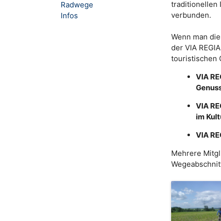
traditionelle
Radwege
verbunden.
Infos
Wenn man dies
der VIA REGIA
touristischen
VIA RE
Genuss
VIA RE
im Kul
VIA RE
Mehrere Mitgl
Wegeabschnitt