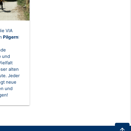
ie VIA
im
Pilgern
:
nde
e und
ielfalt
eser alten
te. Jeder
ingt neue
en und
gen!
arrow_upward