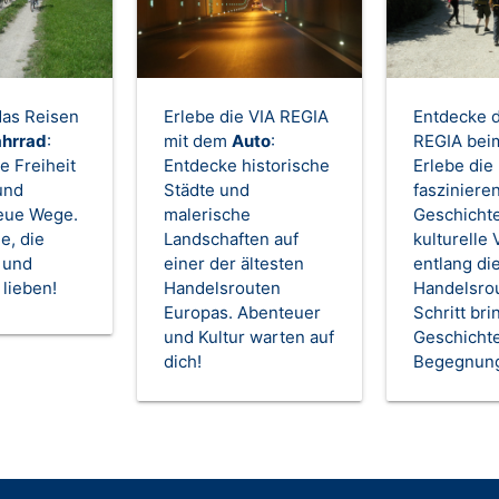
das Reisen
Erlebe die VIA REGIA
Entdecke d
ahrrad
:
mit dem
Auto
:
REGIA be
e Freiheit
Entdecke historische
Erlebe die
und
Städte und
fasziniere
eue Wege.
malerische
Geschicht
le, die
Landschaften auf
kulturelle V
 und
einer der ältesten
entlang di
lieben!
Handelsrouten
Handelsrou
Europas. Abenteuer
Schritt br
und Kultur warten auf
Geschicht
dich!
Begegnun