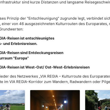
n Infrastruktur sind kurze Distanzen und langsame Reisegeschwi
es Prinzip der "Entschleunigung" zugrunde legt, verbindet sic
, einer von 46 ausgezeichneten Kulturrouten des Europarates, m
 Grundwerten:
GIA-Reisen ist entschleunigtes
- und Erlebnisreisen.
GIA-Reisen sind Entdeckungsreisen
turraum "Europa"
GIA-Reisen ist West-Ost/ Ost-West-Erlebnisreisen
ieder des Netzwerkes „VIA REGIA – Kulturroute des Europarates
e im VIA REGIA-Korridor zum Wandern, Radwandern oder Pilge