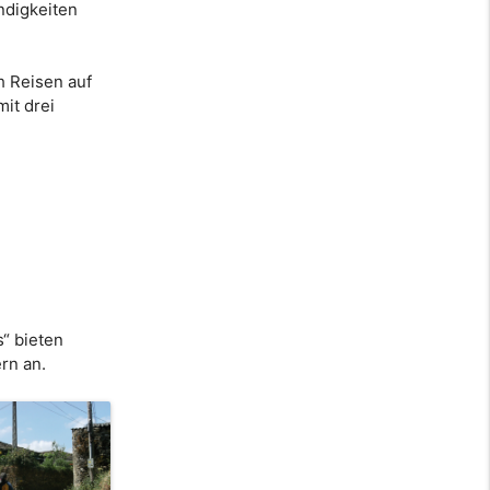
ndigkeiten
h Reisen auf
it drei
“ bieten
rn an.