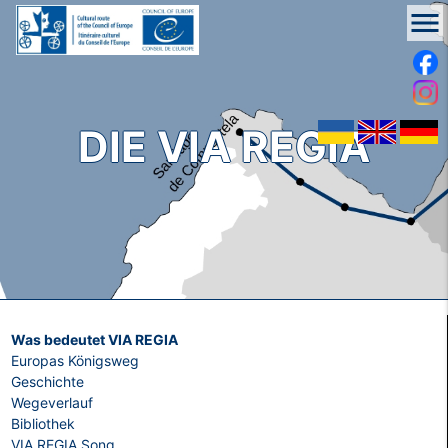
menu
DIE VIA REGIA
Was bedeutet VIA REGIA
Europas Königsweg
Geschichte
Wegeverlauf
Bibliothek
VIA REGIA Song