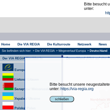
Bitte besucht 
unter:
htt
Home
Die VIA REGIA
Die Kulturroute
Netzwerk
News
Sie befinden sich hier:
>
Die VIA REGIA
>
Wegeverlauf Europa
>
Deutschland
Der VIA REGIA-Korridor in
Deutschland
(Klick auf eine R
Europa
Lietuva/ Litauen
Bitte besucht unsere neugestaltet
unter:
https://via-regia.org
Беларусь/ Weissrussland
Україна/ Ukraine
schließen
Polska/ Polen