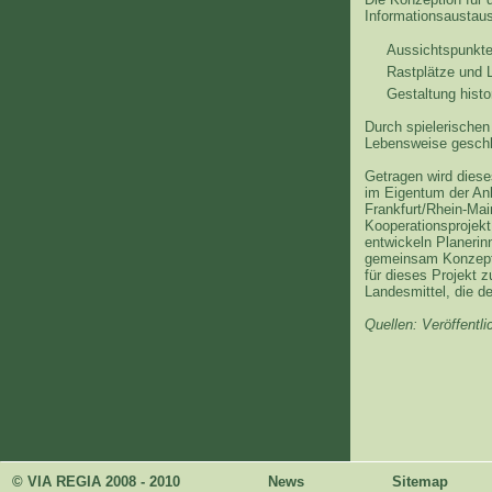
Informationsaustau
Aussichtspunkte
Rastplätze und 
Gestaltung histo
Durch spielerischen
Lebensweise gesch
Getragen wird dies
im Eigentum der An
Frankfurt/Rhein-Mai
Kooperationsprojekt
entwickeln Planeri
gemeinsam Konzepte
für dieses Projekt 
Landesmittel, die d
Quellen: Veröffent
© VIA REGIA 2008 - 2010
News
Sitemap