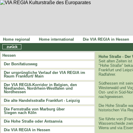
Home regional
Home international
Die VIA REGIA in Hessen
zurück
Hessen
Hohe Straße - Der
Seit alten Zeiten i
Der Bonifatiusweg
"Hohe Straße" bekan
Frankfurt und Leipzi
Der ursprüngliche Verlauf der VIA REGIA im
Radfahrer.
Raum Frankfurt/ Main
Südhessen mit sein
Der VIA REGIA-Korridor in Belgien, den
Westerwald und Voge
Niedlanden, Nordrhein-Westfalen und
Nordhessen
Ost- und in Süd-Nor
nachgewiesen.
Die alte Handelsstraße Frankfurt - Leipzig
Die Hohe Straße war
Die Fernstraße von Marburg über
historischen Via R
Siegen nach Köln
Sie führte von (Fra
Die Hohe Straße oder Antsanvia
Wasserscheide zwisc
Werra und via Eisen
Die VIA REGIA in Hessen