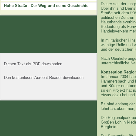
Dieser seit der jün
Hohe Straße - Der Weg und seine Geschichte
Über ihn sind Berns
Straße seit dem frü
politischen Zentren 
Haupthandelsverbin
Bedeutung als Fernv
Handelsverkehr meh
In militärischer Hin
wichtige Rolle und 
und der deutschen K
Nach Überlieferunge
unterschiedliche Na
Diesen Text als PDF downloaden
Konzeption Region
Im Januar 2004 hab
Den kostenlosen Acrobat-Reader downloaden
Hammersbach und Br
und Bürger entstand
so ein Projekt hat 
etwas dazu bei und 
Es sind entlang der
lohnt anzukommen, 
Die Regionalparkrou
Großen Loh in Nied
Bergheim.
Die Konzeption für 