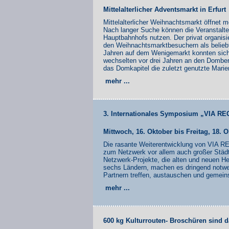
Mittelalterlicher Adventsmarkt in Erfurt
Mittelalterlicher Weihnachtsmarkt öffnet 
Nach langer Suche können die Veranstalte
Hauptbahnhofs nutzen. Der privat organisie
den Weihnachtsmarktbesuchern als beliebte
Jahren auf dem Wenigemarkt konnten sich 
wechselten vor drei Jahren an den Dombe
das Domkapitel die zuletzt genutzte Mari
mehr ...
3. Internationales Symposium „VIA REG
Mittwoch, 16. Oktober bis Freitag, 18. 
Die rasante Weiterentwicklung von VIA REG
zum Netzwerk vor allem auch großer Städte 
Netzwerk-Projekte, die alten und neuen H
sechs Ländern, machen es dringend notwen
Partnern treffen, austauschen und gemein
mehr ...
600 kg Kulturrouten- Broschüren sind da