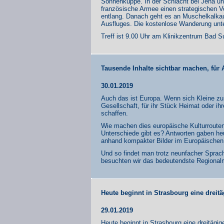
Sonnenkuppe. In der Schlacht bei Jena un
französische Armee einen strategischen Vo
entlang. Danach geht es an Muschelkalka
Ausfluges. Die kostenlose Wanderung unt
Treff ist 9.00 Uhr am Klinikzentrum Bad 
Tausende Inhalte sichtbar machen, für A
30.01.2019
Auch das ist Europa. Wenn sich Kleine zu
Gesellschaft, für ihr Stück Heimat oder ih
schaffen.
Wie machen dies europäische Kulturroute
Unterschiede gibt es? Antworten gaben heu
anhand kompakter Bilder im Europäische
Und so findet man trotz neunfacher Sprach
besuchten wir das bedeutendste Regional
Heute beginnt in Strasbourg eine dre
29.01.2019
Heute beginnt in Strasbourg eine dreitä