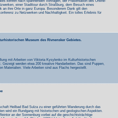
rates kehren nach spannenden Vorträgen, der Präsentation des Online-
etzwerken, einer Stadttour durch Straßburg, dem Besuch eines
 an ihre Orte in ganz Europa. Besonderem Dank gilt den
onferenz zu Netzwerken und Nachhaltigkeit. Ein tolles Erlebnis für
turhistorischen Museum des Rivnensker Gebietes.
ung mit Arbeiten von Viktoria Kysylenko im Kulturhistorischen
. Gezeigt werden etwa 200 kreative Handarbeiten. Das sind Puppen,
n Materialien. Viele Arbeiten sind aus Flachs hergestellt.
pe
lschaft Heilbad Bad Sulza zu einer geführten Wanderung durch das
ten wird ein Rundgang mit historischen und geologischen Aspekten.
eintor an der Sonnenburg vorbei auf die geschichtsträchtige