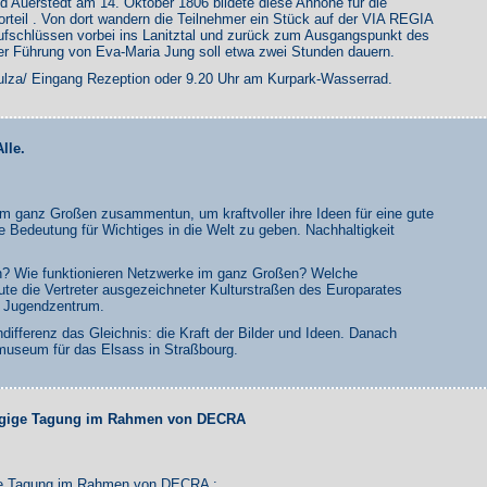
d Auerstedt am 14. Oktober 1806 bildete diese Anhöhe für die
rteil . Von dort wandern die Teilnehmer ein Stück auf der VIA REGIA
ufschlüssen vorbei ins Lanitztal und zurück zum Ausgangspunkt des
er Führung von Eva-Maria Jung soll etwa zwei Stunden dauern.
Sulza/ Eingang Rezeption oder 9.20 Uhr am Kurpark-Wasserrad.
lle.
m ganz Großen zusammentun, um kraftvoller ihre Ideen für eine gute
re Bedeutung für Wichtiges in die Welt zu geben. Nachhaltigkeit
n? Wie funktionieren Netzwerke im ganz Großen? Welche
te die Vertreter ausgezeichneter Kulturstraßen des Europarates
n Jugendzentrum.
differenz das Gleichnis: die Kraft der Bilder und Ideen. Danach
museum für das Elsass in Straßbourg.
itägige Tagung im Rahmen von DECRA
gige Tagung im Rahmen von DECRA :