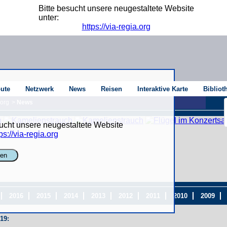
Bitte besucht unsere neugestaltete Website
unter:
https://via-regia.org
oute
Netzwerk
News
Reisen
Interaktive Karte
Bibliot
.org
>
News
sucht unsere neugestaltete Website
ps://via-regia.org
ßen
2016
2015
2014
2013
2012
2011
2010
2009
19: