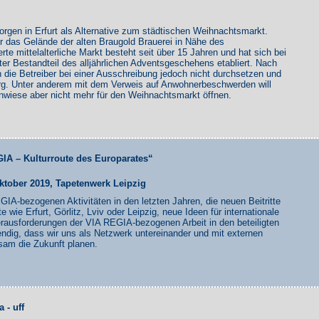
morgen in Erfurt als Alternative zum städtischen Weihnachtsmarkt.
r das Gelände der alten Braugold Brauerei in Nähe des
rte mittelalterliche Markt besteht seit über 15 Jahren und hat sich bei
r Bestandteil des alljährlichen Adventsgeschehens etabliert. Nach
die Betreiber bei einer Ausschreibung jedoch nicht durchsetzen und
rg. Unter anderem mit dem Verweis auf Anwohnerbeschwerden will
enwiese aber nicht mehr für den Weihnachtsmarkt öffnen.
IA – Kulturroute des Europarates“
Oktober 2019, Tapetenwerk Leipzig
IA-bezogenen Aktivitäten in den letzten Jahren, die neuen Beitritte
wie Erfurt, Görlitz, Lviv oder Leipzig, neue Ideen für internationale
erausforderungen der VIA REGIA-bezogenen Arbeit in den beteiligten
dig, dass wir uns als Netzwerk untereinander und mit externen
sam die Zukunft planen.
 - uff