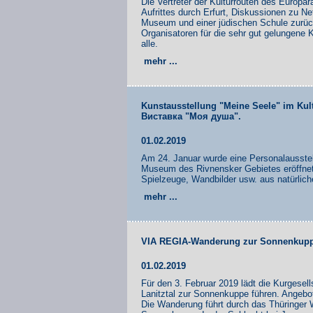
Die Vertreter der Kulturrouten des Europa
Aufrittes durch Erfurt, Diskussionen zu N
Museum und einer jüdischen Schule zurück
Organisatoren für die sehr gut gelungene K
alle.
mehr ...
Kunstausstellung "Meine Seele" im Kul
Виставка "Моя душа".
01.02.2019
Am 24. Januar wurde eine Personalausstell
Museum des Rivnensker Gebietes eröffnet
Spielzeuge, Wandbilder usw. aus natürliche
mehr ...
VIA REGIA-Wanderung zur Sonnenkup
01.02.2019
Für den 3. Februar 2019 lädt die Kurgesel
Lanitztal zur Sonnenkuppe führen. Angebo
Die Wanderung führt durch das Thüringer W