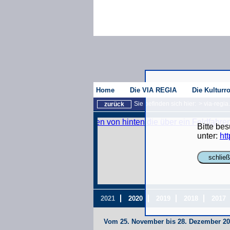
Home
Die VIA REGIA
Die Kulturr
Sie befinden sich hier:
>
via-regia
zurück
Bitte be
unter:
htt
schlie
2021
2020
2019
2018
2017
Vom 25. November bis 28. Dezember 20