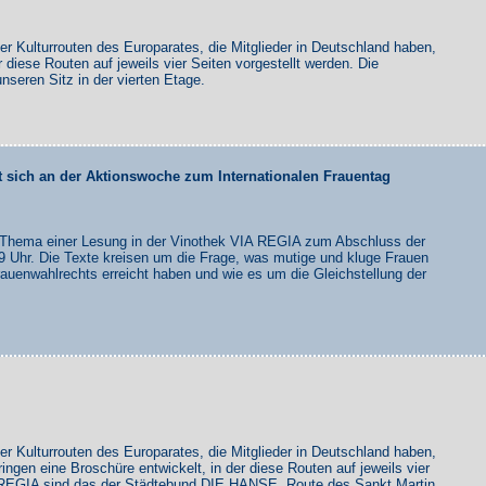
er Kulturrouten des Europarates, die Mitglieder in Deutschland haben,
r diese Routen auf jeweils vier Seiten vorgestellt werden. Die
nseren Sitz in der vierten Etage.
t sich an der Aktionswoche zum Internationalen Frauentag
t Thema einer Lesung in der Vinothek VIA REGIA zum Abschluss der
 Uhr. Die Texte kreisen um die Frage, was mutige und kluge Frauen
auenwahlrechts erreicht haben und wie es um die Gleichstellung der
er Kulturrouten des Europarates, die Mitglieder in Deutschland haben,
ngen eine Broschüre entwickelt, in der diese Routen auf jeweils vier
A REGIA sind das der Städtebund DIE HANSE, Route des Sankt Martin