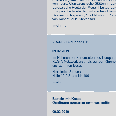
von Tours, Cluniazensische Stätten in 
Europäische Route der Megalithkultur, Eu
Europäische Route der historischen Therm
Destination Napoleon, Via Habsburg, Rou
von Robert Louis Stevenson.
mehr ...
VIA-REGIA auf der ITB
09.02.2019
Im Rahmen der Kulturrouten des Europarate
REGIA-Netzwerk erstmals auf der führende
uns auf Ihren Besuch.
Hier finden Sie uns:
Halle 10.2 Stand Nr. 106
mehr ...
Basteln mit Knete.
Особлива виставка дитячих робіт.
09.02.2019